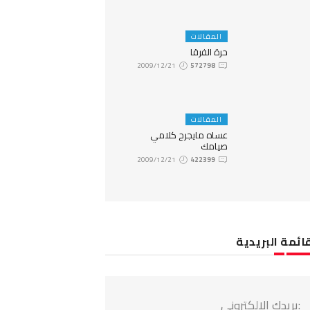
المقالات
حرة الفرقا
2009/12/21
572798
المقالات
عساه مايجرح كلامي
صيامك
2009/12/21
422399
ائمة البريدية
:بريدك الالكتروني