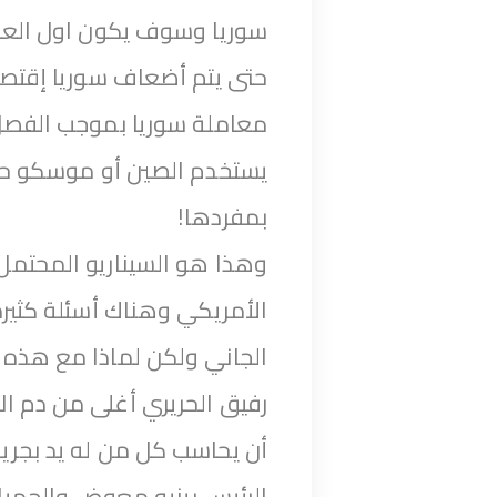
سوريا وسوف يكون اول العق
حتى يتم أضعاف سوريا إقتصا
معاملة سوريا بموجب الفصل 
يستخدم الصين أو موسكو حق
بمفردها!
وهذا هو السيناريو المحتمل
الأمريكي وهناك أسئلة كثيرة
الجاني ولكن لماذا مع هذه 
رفيق الحريري أغلى من دم الآ
أن يحاسب كل من له يد بجريم
الرئيس رينيه معوض والجميل 