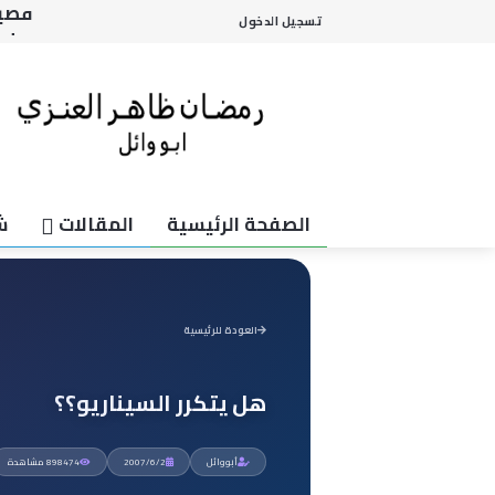
بدل 
تسجيل الدخول
الأب
الاق
شوفو
قضية
الصفحة الرئيسية
المقالات
ش
العودة للرئيسية
هل يتكرر السيناريو؟؟
أبووائل
2007/6/2
898474 مشاهدة