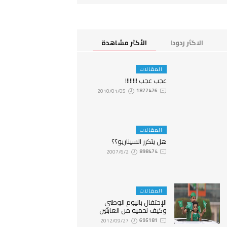
الاكثر ردودا
الأكثر مشاهدة
المقالات
عجب عجب !!!!!!!!
2010/01/05
1877476
المقالات
هل يتكرر السيناريو؟؟
2007/6/2
898474
المقالات
الإحتفال باليوم الوطني
وكيف نحميه من العابثين
2012/09/27
695181