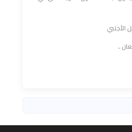
خل الأجنبي
ان ..