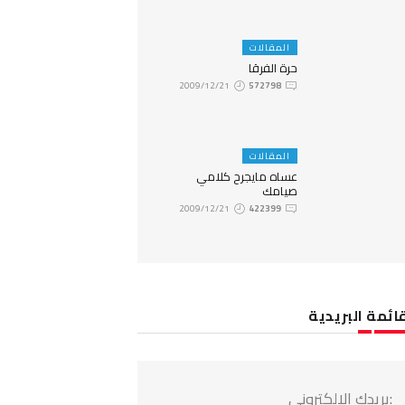
المقالات
حرة الفرقا
2009/12/21
572798
المقالات
عساه مايجرح كلامي
صيامك
2009/12/21
422399
ائمة البريدية
:بريدك الالكتروني