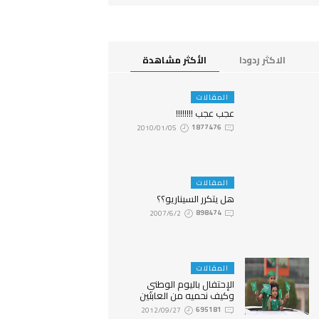
الاكثر ردودا
الأكثر مشاهدة
المقالات
عجب عجب !!!!!!!!
2010/01/05
1877476
المقالات
هل يتكرر السيناريو؟؟
2007/6/2
898474
المقالات
الإحتفال باليوم الوطني
وكيف نحميه من العابثين
2012/09/27
695181