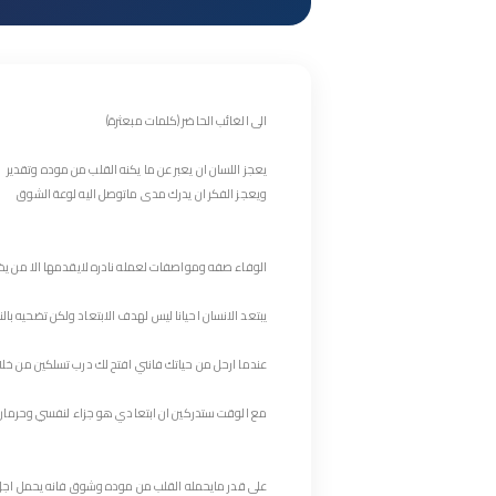
الى الغائب الحاضر (كلمات مبعثرة)
يعجز اللسان ان يعبر عن ما يكنه القلب من موده وتقدير
ويعجز الفكر ان يدرك مدى ماتوصل اليه لوعة الشوق
الوفاء صفه ومواصفات لعمله نادره لايقدمها الا من 
يبتعد الانسان احيانا ليس لهدف الابتعاد ولكن تضحيه با
عندما ارحل من حياتك فانني افتح لك درب تسلكين من خلال
مع الوقت ستدركين ان ابتعادي هو جزاء لنفسي وحرمان 
على قدر مايحمله القلب من موده وشوق فانه يحمل اجل ا