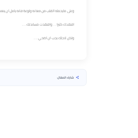
وعلى مايحمله القلب من معانه ولوعة فانه يامل ان ينعم ال
افتقدك كثيرا ... وافتقدت مساندتك ....
ولكن لاجلك يجب ان اضحي ....
شارك المقال: