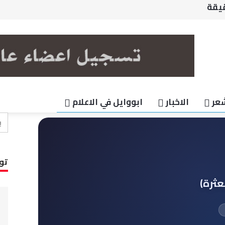
اهل
الغائب الحاضر(كلمات مبعثرة)
المحبه
ي اقتحمتي قلب حر وملكتي
يقة
عر
الاخبار
ابووايل في الاعلام
تو
عثرة)