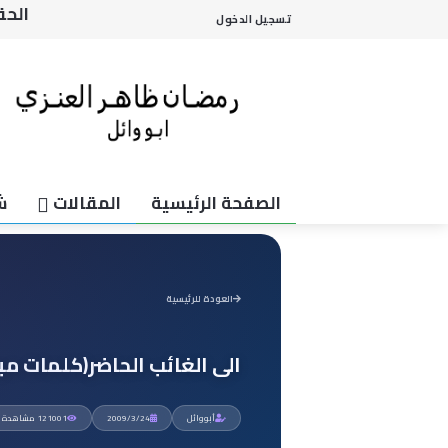
تتج
تسجيل الدخول
الى 
سمو 
وانت
الحق
الصفحة الرئيسية
المقالات
ش
العودة للرئيسية
الى الغائب الحاضر(كلمات مب
أبووائل
2009/3/24
121001 مشاهدة