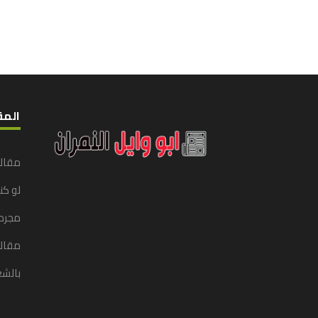
المق
مقال
لو ك
مجرد
مقالا
بالشع